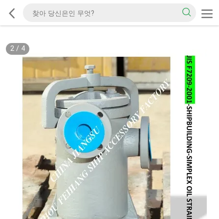
2
/
4