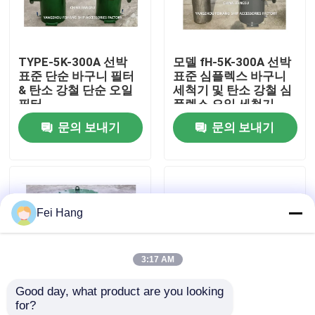
공장 투어
TYPE-5K-300A 선박
모델 fH-5K-300A 선박
표준 단순 바구니 필터
표준 심플렉스 바구니
품질 관리
& 탄소 강철 단순 오일
세척기 및 탄소 강철 심
필터
플렉스 오일 세척기
문의 보내기
문의 보내기
연락처
견적 요청
Fei Hang
마린 에어 벤트 헤드
3:17 AM
마린 캔 워터 필터
Good day, what product are you looking 
for?
해양 해수 여과기
심플렉스 스트레이너 &
치안 공급 5K-300A