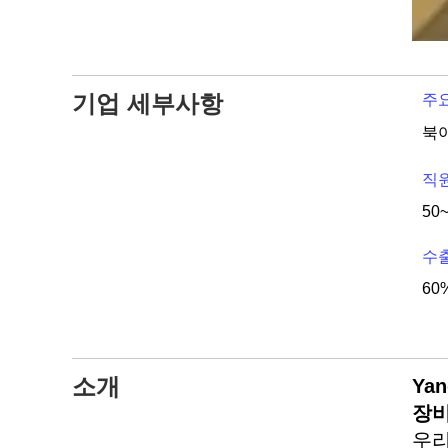
기업 세부사항
주요
직
50
수출
60%
소개
Ya
장비
우리