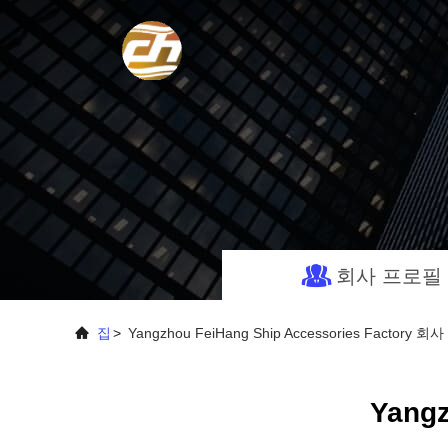
회사 프로필
집
>
Yangzhou FeiHang Ship Accessories Factory 
Yangz