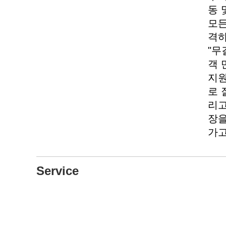
동 
모든
격하
"무
객 
지원
로 
리고
장을
가고
Service