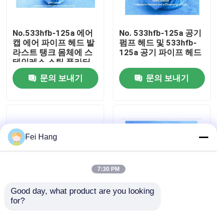
공장 투어
No.533hfb-125a 에어
No. 533hfb-125a 공기
캡 에어 파이프 헤드 발
펌프 헤드 및 533hfb-
라스트 탱크 몸체에 스
125a 공기 파이프 헤드
품질 관리
테인레스 스틸 플라터
와 함께 주철
문의 보내기
문의 보내기
연락처
견적 요청
Fei Hang
마린 에어 벤트 헤드
7:30 PM
마린 캔 워터 필터
Good day, what product are you looking 
for?
533hfb-125a 발라스트
물 발라스트 탱크 공기
해양 해수 여과기
탱크 공기 환기 헤드 및
환기 헤드 모