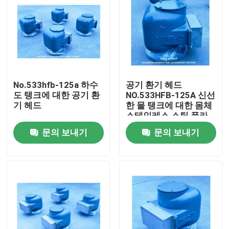
No.533hfb-125a 하수
공기 환기 헤드
도 탱크에 대한 공기 환
NO.533HFB-125A 신선
기 헤드
한 물 탱크에 대한 몸체
스테인레스 스틸 플라
터와 함께 Cast 철
문의 보내기
문의 보내기
홈
제품 소개
회사 소개