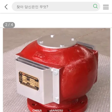
2
/
4