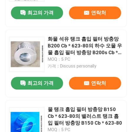
최고의 가격
연락처
화물 석유 탱크 흡입 필터 방충망
B200 Cb * 623-80의 하수 오물 우
물 흡입 필터 방충망 B200s Cb *
623-80
MOQ：5 PC
가격：Discuss personally
최고의 가격
연락처
홈
물 탱크 흡입 필터 방충망 B150
제품 소개
Cb * 623-80의 밸러스트 탱크 흡
입 필터 방충망 B150 Cb * 623-80
회사 소개
MOQ：5 PC