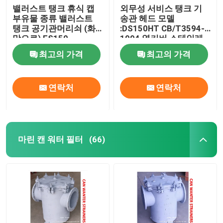
밸러스트 탱크 휴식 캡
외무성 서비스 탱크 기
부유물 종류 밸러스트
송관 헤드 모델
솔라 블라인드 솔라 쉐이드 스프링 롤러 눈부심 방지 
탱크 공기관머리쇠 (화
:DS150HT CB/T3594-
망으로) ES150
1994 옆커버 스테인레
CB/T3594-1994
스 강
최고의 가격
최고의 가격
연락처
연락처
마린 캔 워터 필터
(66)