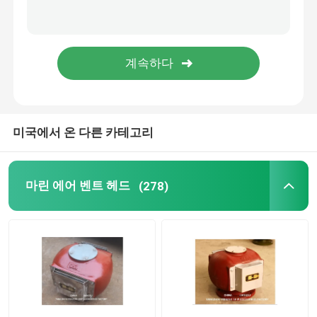
두 부분으로 된 오일 스트레이너
해양 요소
해양 도어 흡입 그릴
미국에서 온 다른 카테고리
국제육상시설연결구
마린 에어 벤트 헤드
(278)
해양 예비 부품
사운딩 셀프 클로징 밸브 셀프 클로징 사운딩 나사산 끝
WIHT MGPS 해수 스트레이너