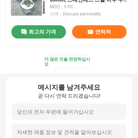
물 흡입 필터
MOQ：5 PC
가격：Discuss personally
유압 제어 밸브 블록
최고의 가격
연락처
윈치 제어밸브
에어벤트 헤드 디스크 플로트형
더 많은 것을 전망하십시
오
소리나는 캡을 마무리하는 본인
메시지를 남겨주세요
바다 가슴 여과기
곧 다시 연락 드리겠습니다!
빌지 흡입 스트레이너
해양 단일 오일 스트레이너