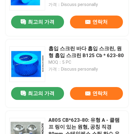
가격：Discuss personally
공장 투어
최고의 가격
연락처
품질 관리
흡입 스크린 바다 흡입 스크린, 원
연락처
형 흡입 스크린 B125 Cb * 623-80
MOQ：5 PC
가격：Discuss personally
견적 요청
마린 에어 벤트 헤드
최고의 가격
연락처
마린 캔 워터 필터
A80S CB*623-80: 유형 A - 클램
프 링이 있는 원형, 공칭 직경
해양 해수 여과기
80mm, 스테인레스 스틸 하수 우