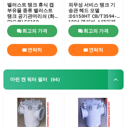
밸러스트 탱크 휴식 캡
외무성 서비스 탱크 기
부유물 종류 밸러스트
송관 헤드 모델
솔라 블라인드 솔라 쉐이드 스프링 롤러 눈부심 방지 
탱크 공기관머리쇠 (화
:DS150HT CB/T3594-
망으로) ES150
1994 옆커버 스테인레
CB/T3594-1994
스 강
최고의 가격
최고의 가격
연락처
연락처
마린 캔 워터 필터
(66)