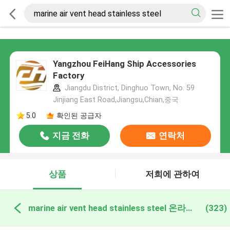
Yangzhou FeiHang Ship Accessories
Factory
Jiangdu District, Dinghuo Town, No. 59
Jinjiang East Road,Jiangsu,Chian,중국
5.0
확인된 공급자
지금 전화
연락처
상품
저희에 관하여
marine air vent head stainless steel 온라인 제조
(323)