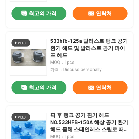
최고의 가격
연락처
533hfb-125a 발라스트 탱크 공기
환기 헤드 및 발라스트 공기 파이
프 헤드
MOQ：1pcs
가격：Discuss personally
최고의 가격
연락처
홈
픽 후 탱크 공기 환기 헤드
제품 소개
NO.533HFB-150A 해상 공기 환기
헤드 몸체 스테인레스 스틸로 떠있
는 철
회사 소개
MOQ：1pcs