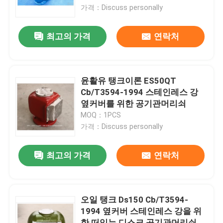
가격：Discuss personally
공장 투어
최고의 가격
연락처
품질 관리
윤활유 탱크이론 ES50QT
연락처
Cb/T3594-1994 스테인레스 강
옆커버를 위한 공기관머리쇠
MOQ：1PCS
견적 요청
가격：Discuss personally
마린 에어 벤트 헤드
최고의 가격
연락처
마린 캔 워터 필터
오일 탱크 Ds150 Cb/T3594-
1994 옆커버 스테인레스 강을 위
해양 해수 여과기
한 떠있는 디스크 공기관머리쇠