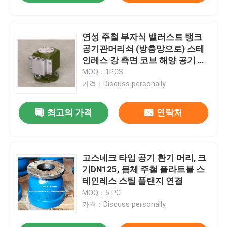
연성 주철 부자식 밸러스트 탱크
공기관머리쇠 (방충망으로) 스테
인레스 강 측면 코브 해양 공기 배
출구 헤드르
MOQ：1PCS
가격：Discuss personally
최고의 가격
연락처
고스네크 타입 공기 환기 머리, 크
기DN125, 몸체 주철 플라트볼 스
테인레스 스틸 플랜지 연결
MOQ：5 PC
가격：Discuss personally