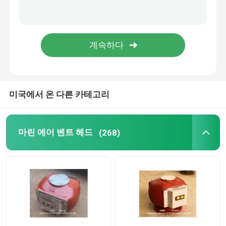
두 부분으로 된 오일 스트레이너
해양 요소
해양 도어 흡입 그릴
미국에서 온 다른 카테고리
국제육상시설연결구
마린 에어 벤트 헤드
(268)
해양 예비 부품
사운딩 셀프 클로징 밸브 셀프 클로징 사운딩 나사산 끝
WIHT MGPS 해수 스트레이너